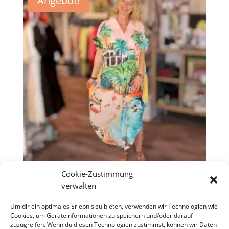
Angebot!
Cookie-Zustimmung
Oversize-Strandkleid
verwalten
„Tropical“
Um dir ein optimales Erlebnis zu bieten, verwenden wir Technologien wie
Cookies, um Geräteinformationen zu speichern und/oder darauf
Ursprünglicher
Aktueller
€
49,90
€
35,00
zuzugreifen. Wenn du diesen Technologien zustimmst, können wir Daten
Preis
Preis