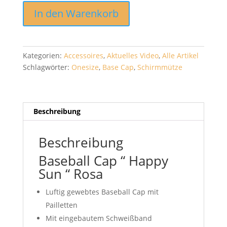
Baseball
In den Warenkorb
Cap
"
Happy
Sun
Kategorien:
Accessoires
,
Aktuelles Video
,
Alle Artikel
"
Schlagwörter:
Onesize
,
Base Cap
,
Schirmmütze
Rosa
Menge
Beschreibung
Beschreibung
Baseball Cap “ Happy
Sun “ Rosa
Luftig gewebtes Baseball Cap mit
Pailletten
Mit eingebautem Schweißband