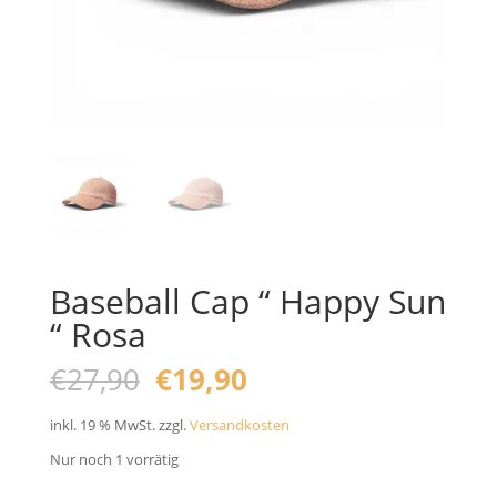
Baseball Cap “ Happy Sun
“ Rosa
Ursprünglicher
Aktueller
€
27,90
€
19,90
Preis
Preis
war:
ist:
inkl. 19 % MwSt.
zzgl.
Versandkosten
€27,90
€19,90.
Nur noch 1 vorrätig