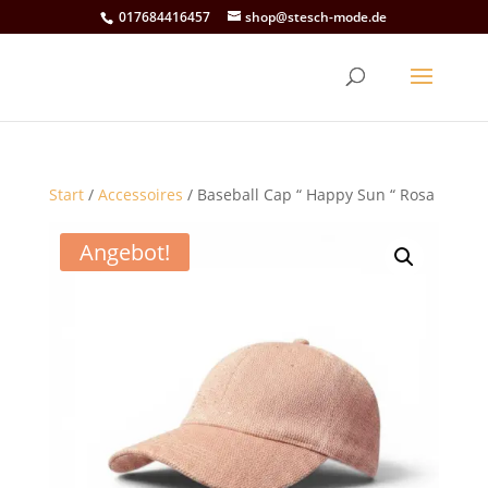
017684416457
shop@stesch-mode.de
Start
/
Accessoires
/ Baseball Cap “ Happy Sun “ Rosa
Angebot!