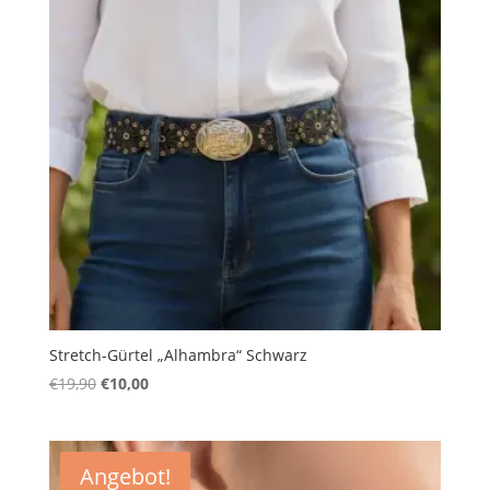
Stretch-Gürtel „Alhambra“ Schwarz
Ursprünglicher
Aktueller
€
19,90
€
10,00
Preis
Preis
war:
ist:
€19,90
€10,00.
Angebot!