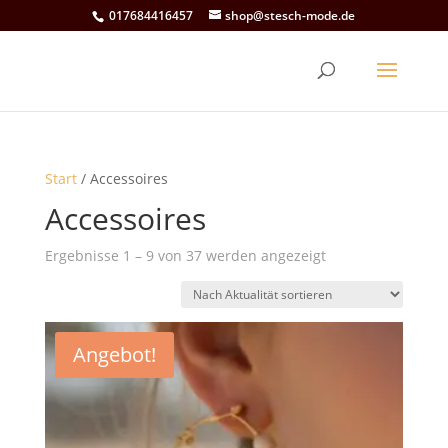
017684416457
shop@stesch-mode.de
Start
/ Accessoires
Accessoires
Nach
Ergebnisse 1 – 9 von 37 werden angezeigt
Aktualität
sortiert
Angebot!