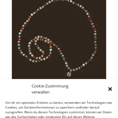
Cookie-Zustimmung
Lange Halskette „Nature Boho“ Erdtöne
verwalten
€
24,90
Um dir ein optimales Erlebnis zu bieten, verwenden wir Technologien wie
Cookies, um Geräteinformationen zu speichern und/oder darauf
zuzugreifen. Wenn du diesen Technologien zustimmst, können wir Daten
wie das Surfverhalten oder eindeutige IDs auf dieser Website