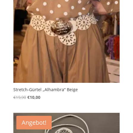
Stretch-Gürtel „Alhambra“ Beige
Ursprünglicher
Aktueller
€
19,90
€
10,00
Preis
Preis
war:
ist:
€19,90
€10,00.
Angebot!