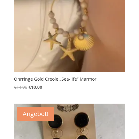
Ohrringe Gold Creole „Sea-life“ Marmor
Ursprünglicher
Aktueller
€
14,90
€
10,00
Preis
Preis
war:
ist:
€14,90
€10,00.
Angebot!