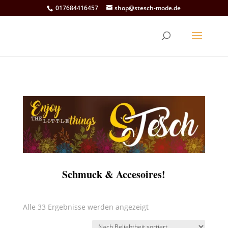
017684416457
shop@stesch-mode.de
Schmuck & Accesoires!
Nach
Alle 33 Ergebnisse werden angezeigt
Beliebtheit