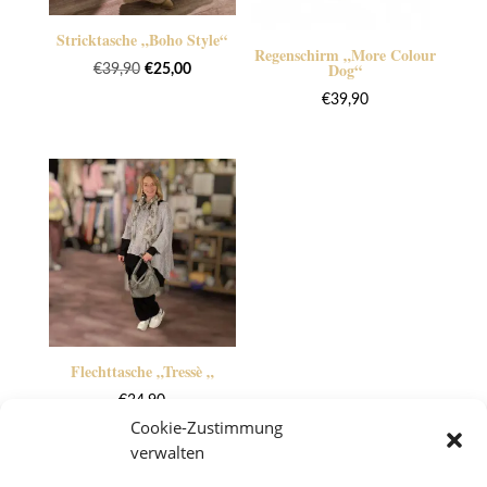
Stricktasche „Boho Style“
Regenschirm „More Colour
Dog“
Ursprünglicher
Aktueller
€
39,90
€
25,00
Preis
Preis
€
39,90
war:
ist:
€39,90
€25,00.
Flechttasche „Tressè „
€
34,90
Cookie-Zustimmung
verwalten