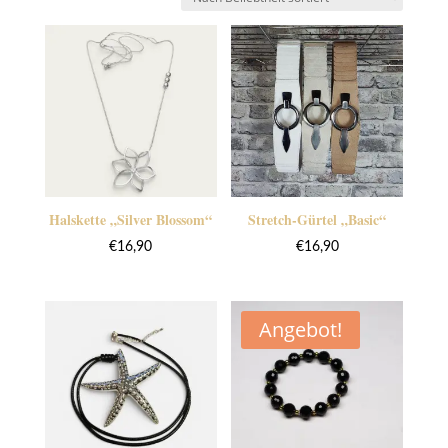
sortiert
Halskette „Silver Blossom“
Stretch-Gürtel „Basic“
€
16,90
€
16,90
Angebot!