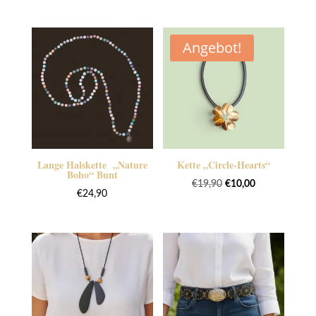
war:
ist:
€14,90
€10,00.
Angebot!
Lange Halskette „Nature
Kette „Circle-Hearts“
Boho“ Bunt
Ursprünglicher
Aktueller
€
19,90
€
10,00
€
24,90
Preis
Preis
war:
ist:
€19,90
€10,00.