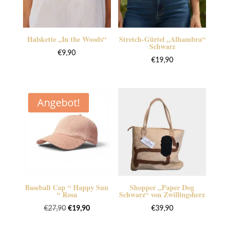
Halskette „In the Woods“
Stretch-Gürtel „Alhambra“
Schwarz
€
9,90
€
19,90
Angebot!
Baseball Cap “ Happy Sun
Shopper „Paper Dog
“ Rosa
Schwarz“ von Zwillingsherz
Ursprünglicher
Aktueller
€
27,90
€
19,90
€
39,90
Preis
Preis