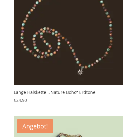
Lange Halskette „Nature Boho“ Erdtöne
€
24,90
Angebot!