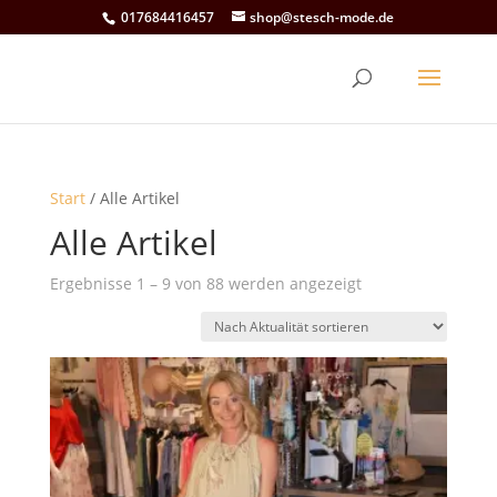
017684416457
shop@stesch-mode.de
Start
/ Alle Artikel
Alle Artikel
Nach
Ergebnisse 1 – 9 von 88 werden angezeigt
Aktualität
sortiert