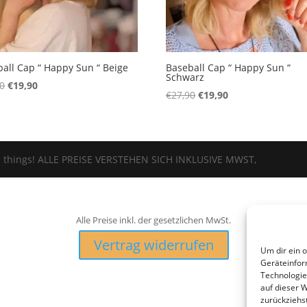
all Cap “ Happy Sun “ Beige
Baseball Cap “ Happy Sun “
Schwarz
Ursprünglicher
Aktueller
90
€
19,90
Ursprünglicher
Aktueller
€
27,90
€
19,90
Preis
Preis
Preis
Preis
war:
ist:
war:
ist:
€27,90
€19,90.
€27,90
€19,90.
tle things! ALLE PREISE VERSTEHEN SICH INKLUSIVE MWST,
Alle Preise inkl. der gesetzlichen MwSt.
Vertrag widerrufen
Um dir ein 
Geräteinfor
Technologie
auf dieser 
zurückziehs