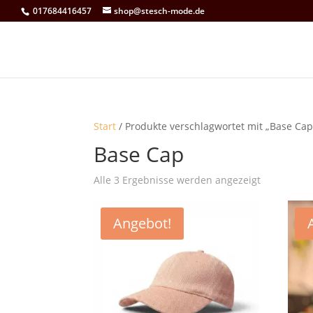
017684416457
shop@stesch-mode.de
Start
/ Produkte verschlagwortet mit „Base Cap
Base Cap
Nach
Alle 3 Ergebnisse werden angezeigt
Aktualität
sortiert
Angebot!