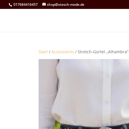
017684416457
shop@stesch-mode.de
Start
/
Accessoires
/ Stretch-Gürtel „Alhambra