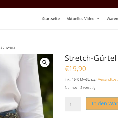
Startseite
Aktuelles Video
Waren
“ Schwarz
Stretch-Gürte
€
19,90
inkl. 19 % MwSt.
zzgl.
Versandkost
Nur noch 2 vorrätig
Stretch-
In den Wa
Gürtel
"Alhambra"
Schwarz