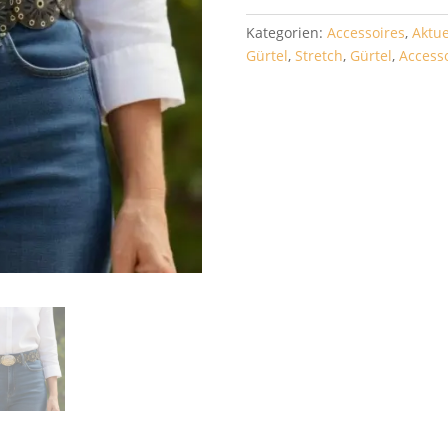
Menge
Kategorien:
Accessoires
,
Aktue
Gürtel
,
Stretch
,
Gürtel
,
Access