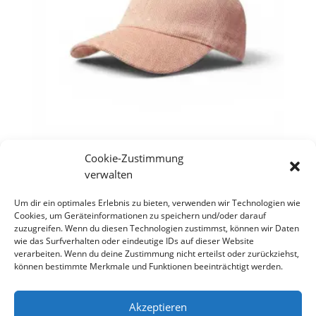
Cookie-Zustimmung
Baseball Cap “ Happy Sun “
verwalten
Rosa
Um dir ein optimales Erlebnis zu bieten, verwenden wir Technologien wie
Cookies, um Geräteinformationen zu speichern und/oder darauf
Ursprünglicher
Aktueller
€
27,90
€
19,90
zuzugreifen. Wenn du diesen Technologien zustimmst, können wir Daten
Preis
Preis
wie das Surfverhalten oder eindeutige IDs auf dieser Website
war:
ist:
verarbeiten. Wenn du deine Zustimmung nicht erteilst oder zurückziehst,
€27,90
€19,90.
können bestimmte Merkmale und Funktionen beeinträchtigt werden.
Copyright S Tesch Mode Itzehoe Enjoy the little
things! ALLE PREISE VERSTEHEN SICH INKLUSIVE
Akzeptieren