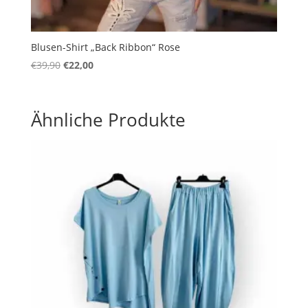
Blusen-Shirt „Back Ribbon“ Rose
Ursprünglicher
Aktueller
€
39,90
€
22,00
Preis
Preis
war:
ist:
€39,90
€22,00.
Ähnliche Produkte