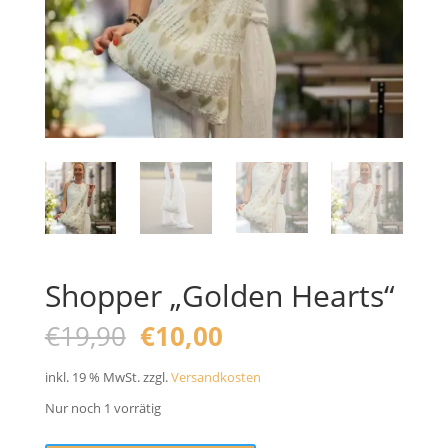
Shopper „Golden Hearts“
Ursprünglicher
Aktueller
€
19,90
€
10,00
Preis
Preis
war:
ist:
inkl. 19 % MwSt.
zzgl.
Versandkosten
€19,90
€10,00.
Nur noch 1 vorrätig