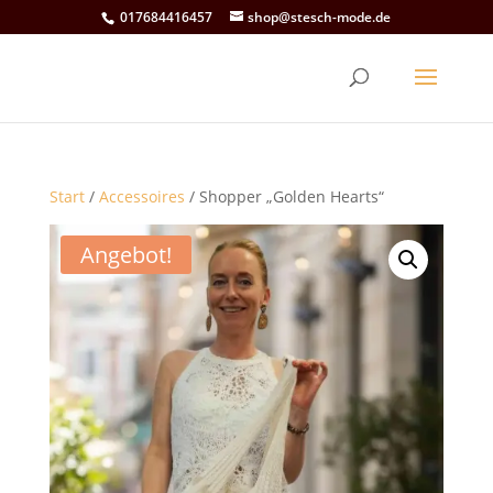
017684416457
shop@stesch-mode.de
Start
/
Accessoires
/ Shopper „Golden Hearts“
Angebot!