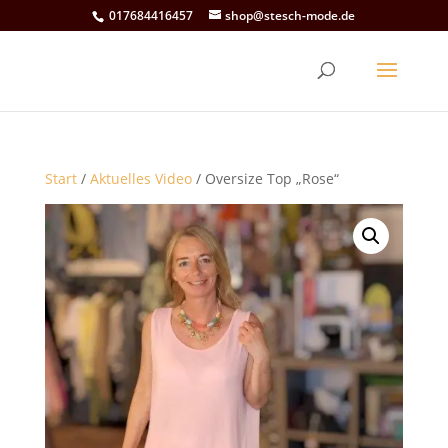
017684416457
shop@stesch-mode.de
Start
/
Aktuelles Video
/ Oversize Top „Rose“