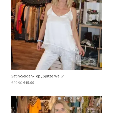
Satin-Seiden-Top „Spitze Weiß“
Ursprünglicher
Aktueller
€
29,90
€
15,00
Preis
Preis
war:
ist:
€29,90
€15,00.