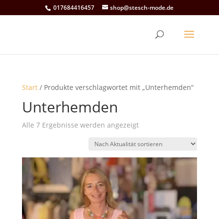
017684416457
shop@stesch-mode.de
Start
/ Produkte verschlagwortet mit „Unterhemden“
Unterhemden
Nach
Alle 7 Ergebnisse werden angezeigt
Aktualität
sortiert