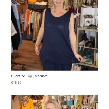
Oversize Top „Marine“
€
18,90