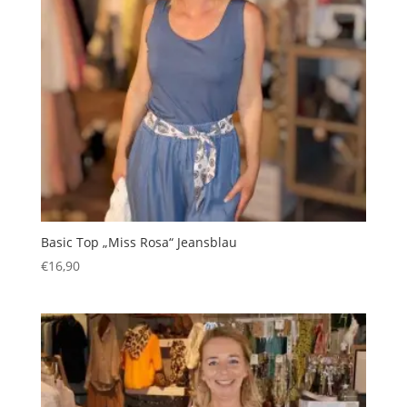
Basic Top „Miss Rosa“ Jeansblau
€
16,90