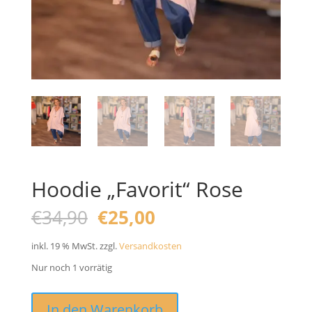
Hoodie „Favorit“ Rose
Ursprünglicher
Aktueller
€
34,90
€
25,00
Preis
Preis
war:
ist:
inkl. 19 % MwSt.
zzgl.
Versandkosten
€34,90
€25,00.
Nur noch 1 vorrätig
Hoodie
In den Warenkorb