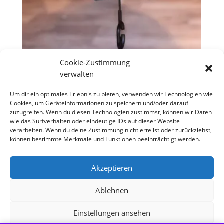
Cookie-Zustimmung
Regenschirm „Wonderful
verwalten
Cat“
Um dir ein optimales Erlebnis zu bieten, verwenden wir Technologien wie
Cookies, um Geräteinformationen zu speichern und/oder darauf
€
39,90
zuzugreifen. Wenn du diesen Technologien zustimmst, können wir Daten
wie das Surfverhalten oder eindeutige IDs auf dieser Website
verarbeiten. Wenn du deine Zustimmung nicht erteilst oder zurückziehst,
können bestimmte Merkmale und Funktionen beeinträchtigt werden.
Copyright S Tesch Mode Itzehoe Enjoy the little
things! ALLE PREISE VERSTEHEN SICH INKLUSIVE
Akzeptieren
MWST,
Ablehnen
Einstellungen ansehen
Alle Preise inkl. der gesetzlichen MwSt.