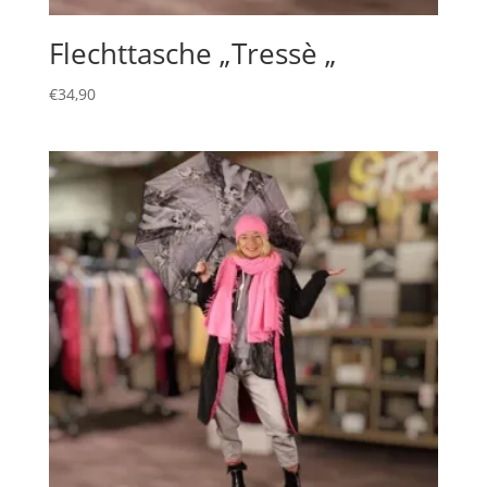
Flechttasche „Tressè „
€
34,90