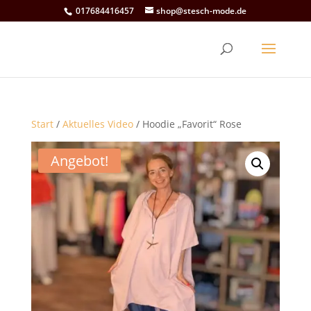
017684416457
shop@stesch-mode.de
Start
/
Aktuelles Video
/ Hoodie „Favorit“ Rose
Angebot!