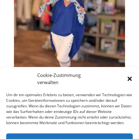
Cookie-Zustimmung
verwalten
Hoodie „Favorit“ Royalblau
Um dir ein optimales Erlebnis zu bieten, verwenden wir Technologien wie
Cookies, um Geräteinformationen zu speichern und/oder darauf
Ursprünglicher
Aktueller
€
34,90
€
25,00
zuzugreifen. Wenn du diesen Technologien zustimmst, können wir Daten
Preis
Preis
wie das Surfverhalten oder eindeutige IDs auf dieser Website
war:
ist:
verarbeiten. Wenn du deine Zustimmung nicht erteilst oder zurückziehst,
€34,90
€25,00.
können bestimmte Merkmale und Funktionen beeinträchtigt werden.
Copyright S Tesch Mode Itzehoe Enjoy the little
things! ALLE PREISE VERSTEHEN SICH INKLUSIVE