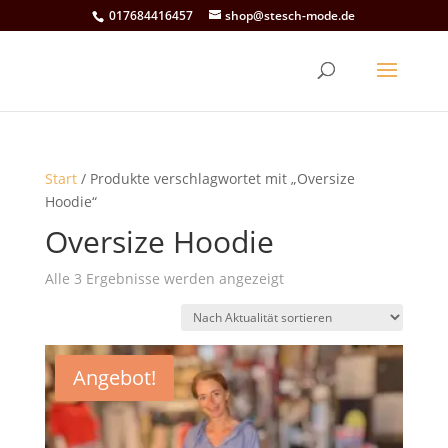
017684416457
shop@stesch-mode.de
Start
/ Produkte verschlagwortet mit „Oversize
Hoodie“
Oversize Hoodie
Nach
Alle 3 Ergebnisse werden angezeigt
Aktualität
sortiert
Angebot!