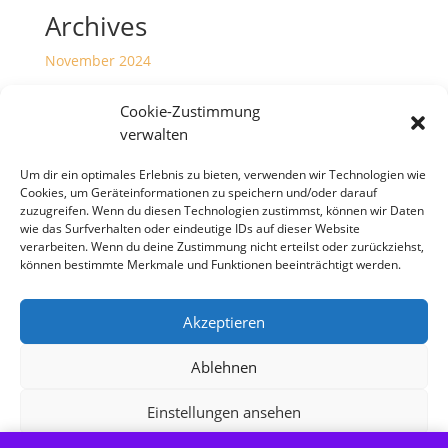
Archives
November 2024
Juni 2023
Cookie-Zustimmung
Januar 2023
verwalten
Dezember 2022
Um dir ein optimales Erlebnis zu bieten, verwenden wir Technologien wie
Cookies, um Geräteinformationen zu speichern und/oder darauf
Categories
zuzugreifen. Wenn du diesen Technologien zustimmst, können wir Daten
wie das Surfverhalten oder eindeutige IDs auf dieser Website
Meldungen
verarbeiten. Wenn du deine Zustimmung nicht erteilst oder zurückziehst,
können bestimmte Merkmale und Funktionen beeinträchtigt werden.
Akzeptieren
Copyright S Tesch Mode Itzehoe Enjoy the little
things! ALLE PREISE VERSTEHEN SICH INKLUSIVE
Ablehnen
MWST,
Einstellungen ansehen