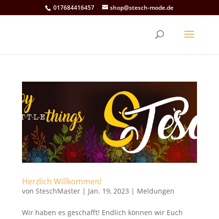
017684416457
shop@stesch-mode.de
Herzlich Willkommen!
von
SteschMaster
|
Jan. 19, 2023
|
Meldungen
Wir haben es geschafft! Endlich können wir Euch