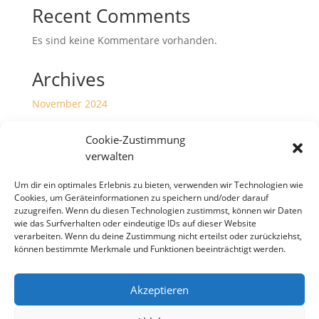
Recent Comments
Es sind keine Kommentare vorhanden.
Archives
November 2024
Juni 2023
Cookie-Zustimmung
Januar 2023
verwalten
Dezember 2022
Um dir ein optimales Erlebnis zu bieten, verwenden wir Technologien wie
Cookies, um Geräteinformationen zu speichern und/oder darauf
Categories
zuzugreifen. Wenn du diesen Technologien zustimmst, können wir Daten
wie das Surfverhalten oder eindeutige IDs auf dieser Website
Meldungen
verarbeiten. Wenn du deine Zustimmung nicht erteilst oder zurückziehst,
können bestimmte Merkmale und Funktionen beeinträchtigt werden.
Akzeptieren
Copyright S Tesch Mode Itzehoe Enjoy the little
things! ALLE PREISE VERSTEHEN SICH INKLUSIVE