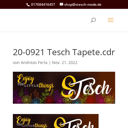
017684416457
shop@stesch-mode.de
20-0921 Tesch Tapete.cdr
von
Andreas Ferla
|
Nov. 21, 2022