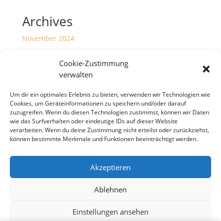
Archives
November 2024
Juni 2023
Cookie-Zustimmung
Januar 2023
verwalten
Dezember 2022
Um dir ein optimales Erlebnis zu bieten, verwenden wir Technologien wie
Cookies, um Geräteinformationen zu speichern und/oder darauf
Categories
zuzugreifen. Wenn du diesen Technologien zustimmst, können wir Daten
wie das Surfverhalten oder eindeutige IDs auf dieser Website
Meldungen
verarbeiten. Wenn du deine Zustimmung nicht erteilst oder zurückziehst,
können bestimmte Merkmale und Funktionen beeinträchtigt werden.
Akzeptieren
Copyright S Tesch Mode Itzehoe Enjoy the little
things! ALLE PREISE VERSTEHEN SICH INKLUSIVE
Ablehnen
MWST,
Einstellungen ansehen