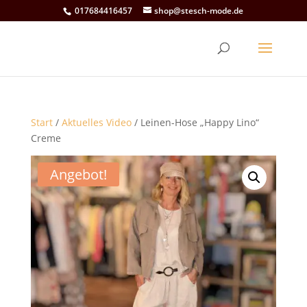
017684416457
shop@stesch-mode.de
Start
/
Aktuelles Video
/ Leinen-Hose „Happy Lino“
Creme
Angebot!