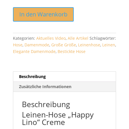
Leinen-
In den Warenkorb
Hose
"Happy
Lino"
Creme
Kategorien:
Aktuelles Video
,
Alle Artikel
Schlagwörter:
Menge
Hose
,
Damenmode
,
Große Größe
,
Leinenhose
,
Leinen
,
Elegante Damenmode
,
Bestickte Hose
Beschreibung
Zusätzliche Informationen
Beschreibung
Leinen-Hose „Happy
Lino“ Creme