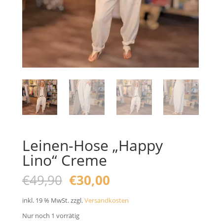
Leinen-Hose „Happy
Lino“ Creme
Ursprünglicher
Aktueller
€
49,90
€
30,00
Preis
Preis
war:
ist:
inkl. 19 % MwSt.
zzgl.
Versandkosten
€49,90
€30,00.
Nur noch 1 vorrätig