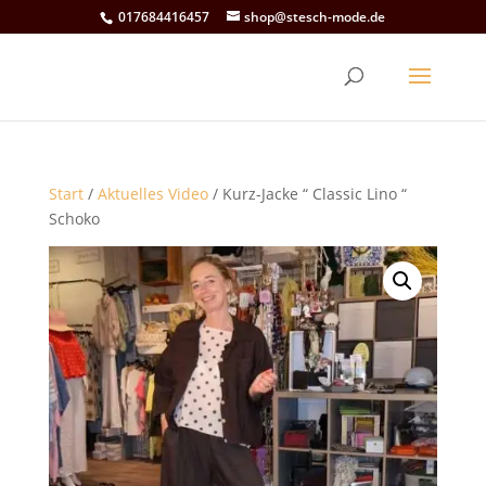
017684416457
shop@stesch-mode.de
Start
/
Aktuelles Video
/ Kurz-Jacke “ Classic Lino “
Schoko