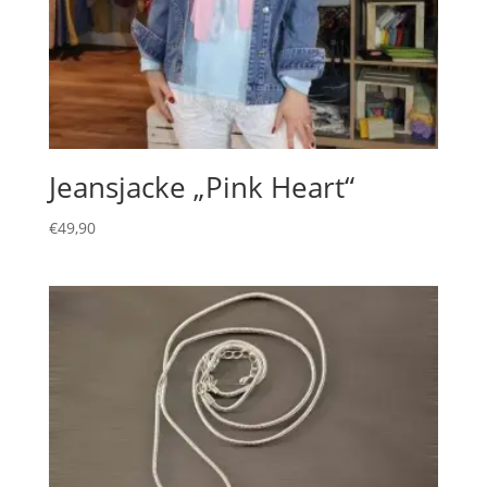
Jeansjacke „Pink Heart“
€
49,90