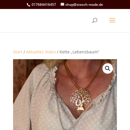
017684416457
shop@stesch-mode.de
Start
/
Aktuelles Video
/ Kette „Lebensbaum“