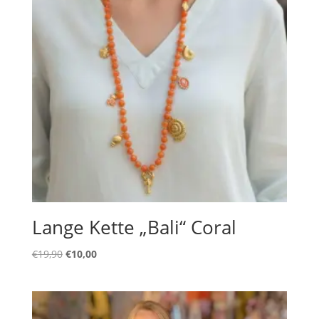
Lange Kette „Bali“ Coral
Ursprünglicher
Aktueller
€
19,90
€
10,00
Preis
Preis
war:
ist:
€19,90
€10,00.