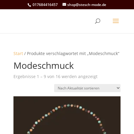
017684416457
shop@stesch-mode.de
Start
/ Produkte verschlagwortet mit „Modeschmuck“
Modeschmuck
Nach
Ergebnisse 1 – 9 von 16 werden angezeigt
Aktualität
sortiert