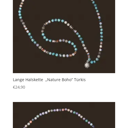
Lange Halskette „Nature Boho“ Türkis
€
24,90