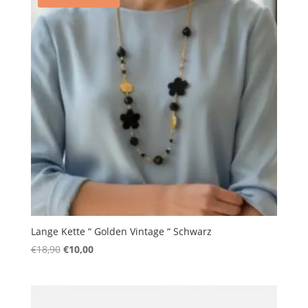
Lange Kette “ Golden Vintage “ Schwarz
Ursprünglicher
Aktueller
€
18,90
€
10,00
Preis
Preis
war:
ist:
€18,90
€10,00.