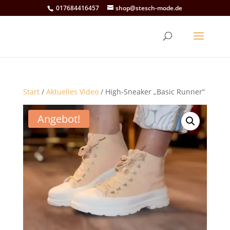
017684416457
shop@stesch-mode.de
Start
/
Aktuelles Video
/ High-Sneaker „Basic Runner“
Angebot!