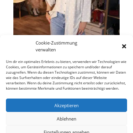
Cookie-Zustimmung
verwalten
Bluse „Sweet Dots Creme“
Um dir ein optimales Erlebnis zu bieten, verwenden wir Technologien wie
Cookies, um Geräteinformationen zu speichern und/oder darauf
€
39,90
zuzugreifen. Wenn du diesen Technologien zustimmst, können wir Daten
wie das Surfverhalten oder eindeutige IDs auf dieser Website
verarbeiten. Wenn du deine Zustimmung nicht erteilst oder zurückziehst,
können bestimmte Merkmale und Funktionen beeinträchtigt werden.
Copyright S Tesch Mode Itzehoe Enjoy the little
things! ALLE PREISE VERSTEHEN SICH INKLUSIVE
Akzeptieren
MWST,
Ablehnen
Einstellungen ansehen