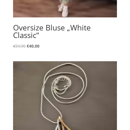
Oversize Bluse „White
Classic“
Ursprünglicher
Aktueller
€
59,90
€
40,00
Preis
Preis
war:
ist:
€59,90
€40,00.