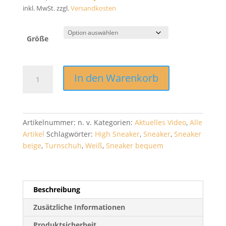
Preis
Preis
inkl. MwSt.
zzgl.
Versandkosten
war:
ist:
€29,90
€15,00.
Größe
High-
In den Warenkorb
Sneaker
"Basic
Runner"
Menge
Artikelnummer:
n. v.
Kategorien:
Aktuelles Video
,
Alle
Artikel
Schlagwörter:
High Sneaker
,
Sneaker
,
Sneaker
beige
,
Turnschuh
,
Weiß
,
Sneaker bequem
Beschreibung
Zusätzliche Informationen
Produktsicherheit