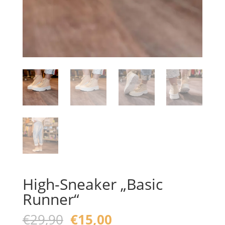
High-Sneaker „Basic
Runner“
Ursprünglicher
Aktueller
€
29,90
€
15,00