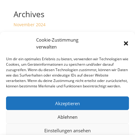
Archives
November 2024
Juni 2023
Cookie-Zustimmung
Januar 2023
verwalten
Dezember 2022
Um dir ein optimales Erlebnis zu bieten, verwenden wir Technologien wie
Cookies, um Geräteinformationen zu speichern und/oder darauf
Categories
zuzugreifen. Wenn du diesen Technologien zustimmst, können wir Daten
wie das Surfverhalten oder eindeutige IDs auf dieser Website
Meldungen
verarbeiten. Wenn du deine Zustimmung nicht erteilst oder zurückziehst,
können bestimmte Merkmale und Funktionen beeinträchtigt werden.
Akzeptieren
Copyright S Tesch Mode Itzehoe Enjoy the little
things! ALLE PREISE VERSTEHEN SICH INKLUSIVE
Ablehnen
MWST,
Einstellungen ansehen