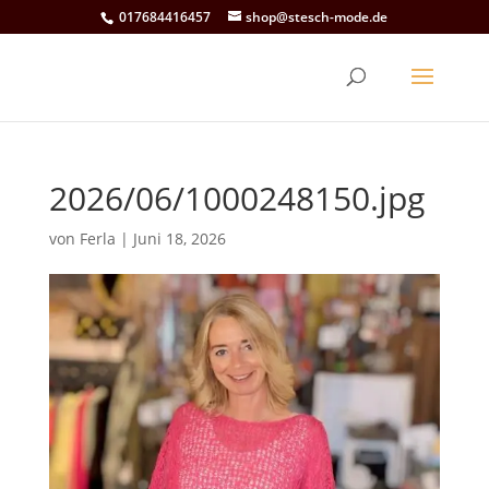
017684416457
shop@stesch-mode.de
2026/06/1000248150.jpg
von
Ferla
|
Juni 18, 2026