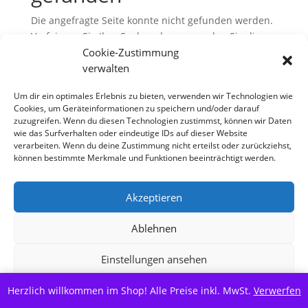
Die angefragte Seite konnte nicht gefunden werden.
Verfeinern Sie Ihre Suche oder verwenden Sie die
Navigation oben, um den Beitrag zu finden.
Cookie-Zustimmung
verwalten
Um dir ein optimales Erlebnis zu bieten, verwenden wir Technologien wie
Cookies, um Geräteinformationen zu speichern und/oder darauf
zuzugreifen. Wenn du diesen Technologien zustimmst, können wir Daten
wie das Surfverhalten oder eindeutige IDs auf dieser Website
verarbeiten. Wenn du deine Zustimmung nicht erteilst oder zurückziehst,
können bestimmte Merkmale und Funktionen beeinträchtigt werden.
Copyright S Tesch Mode Itzehoe Enjoy the little
Akzeptieren
things! ALLE PREISE VERSTEHEN SICH INKLUSIVE
MWST,
Ablehnen
Einstellungen ansehen
Alle Preise inkl. der gesetzlichen MwSt.
Herzlich willkommen im Shop! Alle Preise inkl. MwSt.
Cookie-Richtlinie
Datenschutzerklärung
Verwerfen