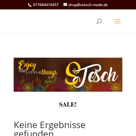
017684416457
shop@stesch-mode.de
SALE!
Keine Ergebnisse
gefunden