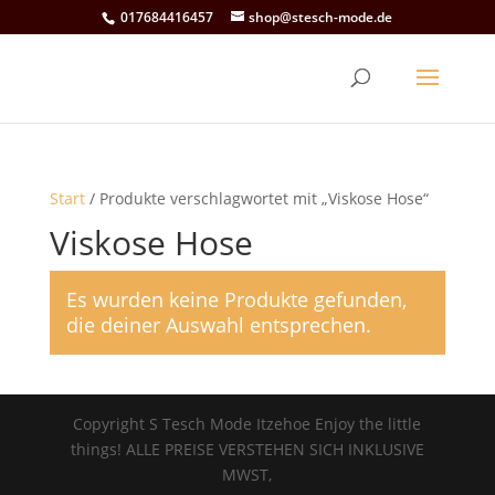
017684416457
shop@stesch-mode.de
Start
/ Produkte verschlagwortet mit „Viskose Hose“
Viskose Hose
Es wurden keine Produkte gefunden,
die deiner Auswahl entsprechen.
Copyright S Tesch Mode Itzehoe Enjoy the little
things! ALLE PREISE VERSTEHEN SICH INKLUSIVE
MWST,