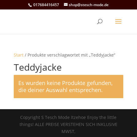
017684416457
shop@stesch-mode.de
Start
/ Produkte verschlagwortet mit „Teddyjacke“
Teddyjacke
Es wurden keine Produkte gefunden,
die deiner Auswahl entsprechen.
Copyright S Tesch Mode Itzehoe Enjoy the little
things! ALLE PREISE VERSTEHEN SICH INKLUSIVE
MWST,