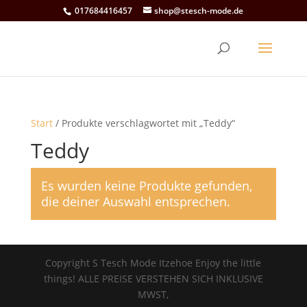
017684416457
shop@stesch-mode.de
Start
/ Produkte verschlagwortet mit „Teddy“
Teddy
Es wurden keine Produkte gefunden,
die deiner Auswahl entsprechen.
Copyright S Tesch Mode Itzehoe Enjoy the little
things! ALLE PREISE VERSTEHEN SICH INKLUSIVE
MWST,