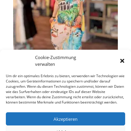
Cookie-Zustimmung
verwalten
Oversize-Strandkleid „Tropical“
Um dir ein optimales Erlebnis zu bieten, verwenden wir Technologien wie
Cookies, um Geräteinformationen zu speichern und/oder darauf
Ursprünglicher
Aktueller
€
49,90
€
35,00
zuzugreifen. Wenn du diesen Technologien zustimmst, können wir Daten
Preis
Preis
wie das Surfverhalten oder eindeutige IDs auf dieser Website
war:
ist:
verarbeiten. Wenn du deine Zustimmung nicht erteilst oder zurückziehst,
€49,90
€35,00.
können bestimmte Merkmale und Funktionen beeinträchtigt werden.
Copyright S Tesch Mode Itzehoe Enjoy the little
things! ALLE PREISE VERSTEHEN SICH INKLUSIVE
Akzeptieren
MWST,