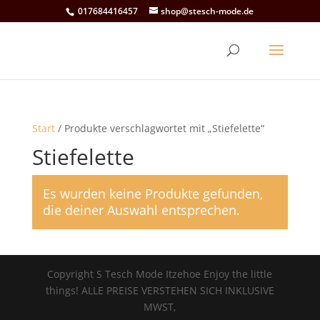
017684416457
shop@stesch-mode.de
Start
/ Produkte verschlagwortet mit „Stiefelette“
Stiefelette
Es wurden keine Produkte gefunden,
die deiner Auswahl entsprechen.
Copyright S Tesch Mode Itzehoe Enjoy the little
things! ALLE PREISE VERSTEHEN SICH INKLUSIVE
MWST,