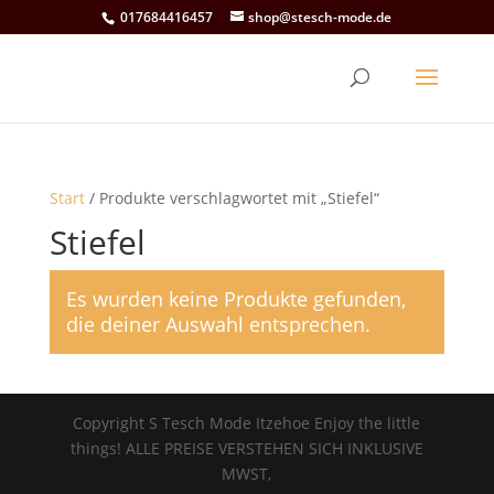
017684416457
shop@stesch-mode.de
Start
/ Produkte verschlagwortet mit „Stiefel“
Stiefel
Es wurden keine Produkte gefunden,
die deiner Auswahl entsprechen.
Copyright S Tesch Mode Itzehoe Enjoy the little
things! ALLE PREISE VERSTEHEN SICH INKLUSIVE
MWST,