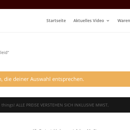
Startseite
Aktuelles Video
Waren
leid“
, die deiner Auswahl entsprechen.
tle things! ALLE PREISE VERSTEHEN SICH INKLUSIVE MWST,