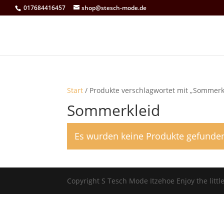
017684416457
shop@stesch-mode.de
Start
/ Produkte verschlagwortet mit „Sommerk
Sommerkleid
Es wurden keine Produkte gefunden
Copyright S Tesch Mode Itzehoe Enjoy the lit