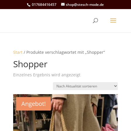
017684416457
shop@stesch-mode.de
Start
/ Produkte verschlagwortet mit „Shopper“
Shopper
Einzelnes Ergebnis wird angezeigt
Angebot!