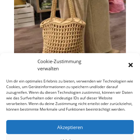
Cookie-Zustimmung
verwalten
Stricktasche „Boho Style“
Um dir ein optimales Erlebnis zu bieten, verwenden wir Technologien wie
Cookies, um Geräteinformationen zu speichern und/oder darauf
Ursprünglicher
Aktueller
€
39,90
€
25,00
zuzugreifen. Wenn du diesen Technologien zustimmst, können wir Daten
Preis
Preis
wie das Surfverhalten oder eindeutige IDs auf dieser Website
war:
ist:
verarbeiten. Wenn du deine Zustimmung nicht erteilst oder zurückziehst,
€39,90
€25,00.
können bestimmte Merkmale und Funktionen beeinträchtigt werden.
Copyright S Tesch Mode Itzehoe Enjoy the little
things! ALLE PREISE VERSTEHEN SICH INKLUSIVE
Akzeptieren
MWST,