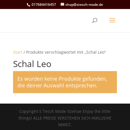
017684416457
shop@stesch-mode.de
Start
/ Produkte verschlagwortet mit „Schal Leo“
Schal Leo
Es wurden keine Produkte gefunden,
die deiner Auswahl entsprechen.
Copyright S Tesch Mode Itzehoe Enjoy the little
things! ALLE PREISE VERSTEHEN SICH INKLUSIVE
MWST,