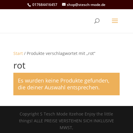
017684416457
shop@stesch-mode.de
Start
/ Produkte verschlagwortet mit „rot“
rot
Es wurden keine Produkte gefunden,
die deiner Auswahl entsprechen.
Copyright S Tesch Mode Itzehoe Enjoy the little
things! ALLE PREISE VERSTEHEN SICH INKLUSIVE
MWST,