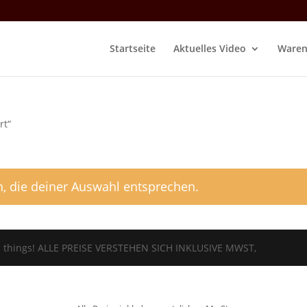
Startseite
Aktuelles Video
Waren
rt“
, die deiner Auswahl entsprechen.
tle things! ALLE PREISE VERSTEHEN SICH INKLUSIVE MWST,