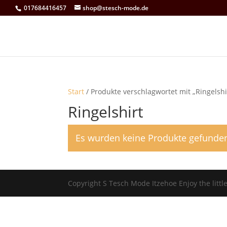
017684416457
shop@stesch-mode.de
Start
/ Produkte verschlagwortet mit „Ringelshi
Ringelshirt
Es wurden keine Produkte gefunden
Copyright S Tesch Mode Itzehoe Enjoy the lit