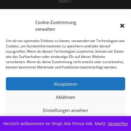
MWST,
Cookie-Zustimmung
Alle Preise inkl. der gesetzlichen MwSt.
verwalten
Vertrag widerrufen
Um dir ein optimales Erlebnis zu bieten, verwenden wir Technologien wie
Cookies, um Geräteinformationen zu speichern und/oder darauf
zuzugreifen. Wenn du diesen Technologien zustimmst, können wir Daten
wie das Surfverhalten oder eindeutige IDs auf dieser Website
verarbeiten. Wenn du deine Zustimmung nicht erteilst oder zurückziehst,
können bestimmte Merkmale und Funktionen beeinträchtigt werden.
Akzeptieren
Ablehnen
Einstellungen ansehen
Herzlich willkommen im Shop! Alle Preise inkl. MwSt.
Cookie-Richtlinie
Datenschutzerklärung
Verwerfen