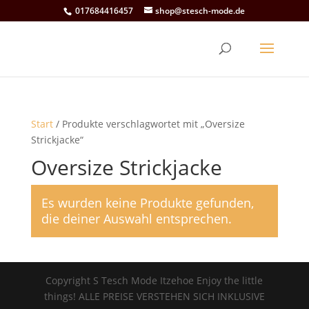
017684416457
shop@stesch-mode.de
Start
/ Produkte verschlagwortet mit „Oversize
Strickjacke“
Oversize Strickjacke
Es wurden keine Produkte gefunden,
die deiner Auswahl entsprechen.
Copyright S Tesch Mode Itzehoe Enjoy the little
things! ALLE PREISE VERSTEHEN SICH INKLUSIVE