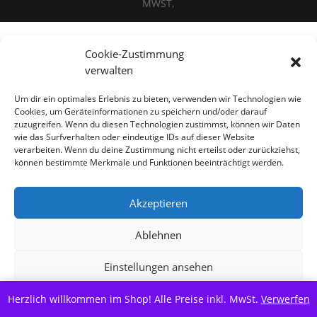
MWST,
Cookie-Zustimmung
Alle Preise inkl. der gesetzlichen MwSt.
verwalten
Vertrag widerrufen
Um dir ein optimales Erlebnis zu bieten, verwenden wir Technologien wie
Cookies, um Geräteinformationen zu speichern und/oder darauf
zuzugreifen. Wenn du diesen Technologien zustimmst, können wir Daten
wie das Surfverhalten oder eindeutige IDs auf dieser Website
verarbeiten. Wenn du deine Zustimmung nicht erteilst oder zurückziehst,
können bestimmte Merkmale und Funktionen beeinträchtigt werden.
Akzeptieren
Ablehnen
Einstellungen ansehen
Herzlich willkommen im Shop! Alle Preise inkl. MwSt.
Cookie-Richtlinie
Datenschutzerklärung
Verwerfen