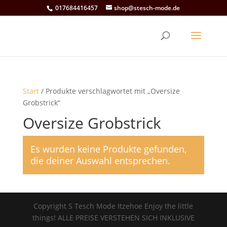
017684416457
shop@stesch-mode.de
Start
/ Produkte verschlagwortet mit „Oversize
Grobstrick“
Oversize Grobstrick
Es wurden keine Produkte gefunden,
die deiner Auswahl entsprechen.
Copyright S Tesch Mode Itzehoe Enjoy the little
things! ALLE PREISE VERSTEHEN SICH INKLUSIVE