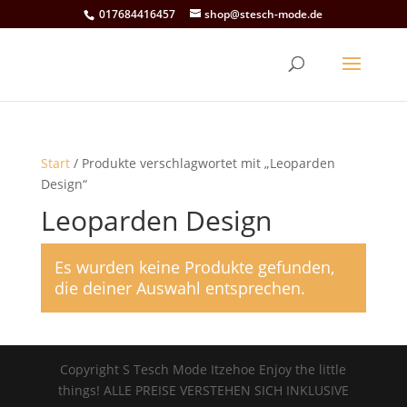
017684416457
shop@stesch-mode.de
Start
/ Produkte verschlagwortet mit „Leoparden
Design“
Leoparden Design
Es wurden keine Produkte gefunden,
die deiner Auswahl entsprechen.
Copyright S Tesch Mode Itzehoe Enjoy the little
things! ALLE PREISE VERSTEHEN SICH INKLUSIVE