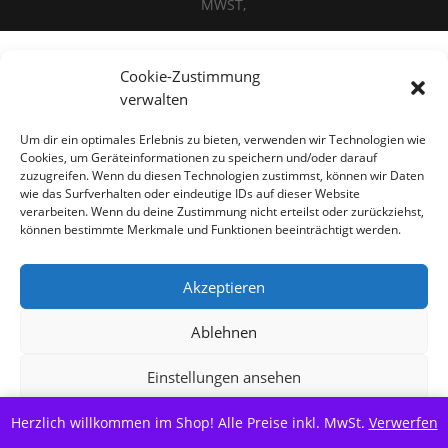
MWST,
Cookie-Zustimmung
Alle Preise inkl. der gesetzlichen MwSt.
verwalten
Vertrag widerrufen
Um dir ein optimales Erlebnis zu bieten, verwenden wir Technologien wie
Cookies, um Geräteinformationen zu speichern und/oder darauf
zuzugreifen. Wenn du diesen Technologien zustimmst, können wir Daten
wie das Surfverhalten oder eindeutige IDs auf dieser Website
verarbeiten. Wenn du deine Zustimmung nicht erteilst oder zurückziehst,
können bestimmte Merkmale und Funktionen beeinträchtigt werden.
Akzeptieren
Ablehnen
Einstellungen ansehen
Herzlich willkommen im Shop! Alle Preise inkl. MwSt.
Cookie-Richtlinie
Datenschutzerklärung
Verwerfen