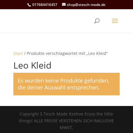
017684416457
shop@stesch-mode.de
Start
/ Produkte verschlagwortet mit „Leo Kleid“
Leo Kleid
Es wurden keine Produkte gefunden,
die deiner Auswahl entsprechen.
Copyright S Tesch Mode Itzehoe Enjoy the little
things! ALLE PREISE VERSTEHEN SICH INKLUSIVE
MWST,