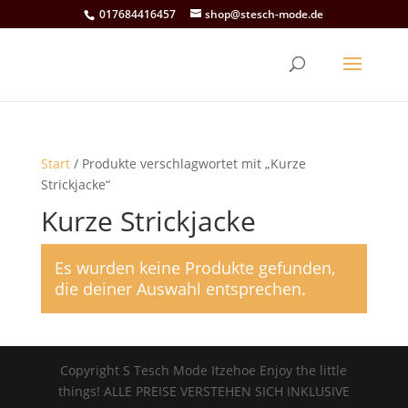
017684416457
shop@stesch-mode.de
Start
/ Produkte verschlagwortet mit „Kurze
Strickjacke“
Kurze Strickjacke
Es wurden keine Produkte gefunden,
die deiner Auswahl entsprechen.
Copyright S Tesch Mode Itzehoe Enjoy the little
things! ALLE PREISE VERSTEHEN SICH INKLUSIVE