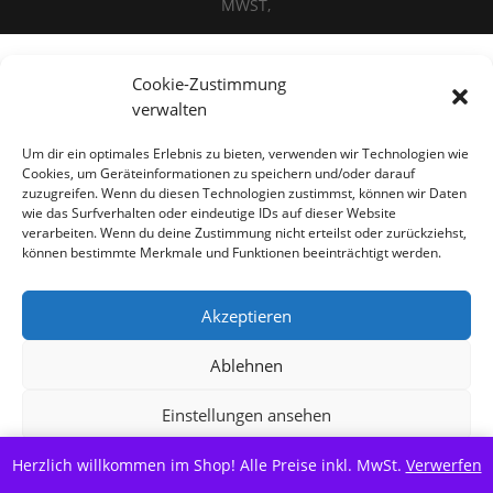
MWST,
Cookie-Zustimmung
Alle Preise inkl. der gesetzlichen MwSt.
verwalten
Vertrag widerrufen
Um dir ein optimales Erlebnis zu bieten, verwenden wir Technologien wie
Cookies, um Geräteinformationen zu speichern und/oder darauf
zuzugreifen. Wenn du diesen Technologien zustimmst, können wir Daten
wie das Surfverhalten oder eindeutige IDs auf dieser Website
verarbeiten. Wenn du deine Zustimmung nicht erteilst oder zurückziehst,
können bestimmte Merkmale und Funktionen beeinträchtigt werden.
Akzeptieren
Ablehnen
Einstellungen ansehen
Herzlich willkommen im Shop! Alle Preise inkl. MwSt.
Cookie-Richtlinie
Datenschutzerklärung
Verwerfen