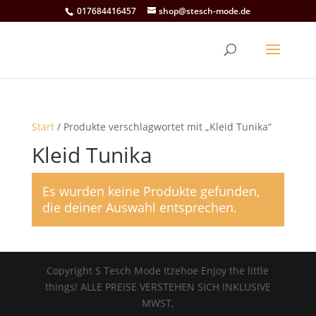
017684416457
shop@stesch-mode.de
Start
/ Produkte verschlagwortet mit „Kleid Tunika“
Kleid Tunika
Es wurden keine Produkte gefunden,
die deiner Auswahl entsprechen.
Copyright S Tesch Mode Itzehoe Enjoy the little
things! ALLE PREISE VERSTEHEN SICH INKLUSIVE
MWST,