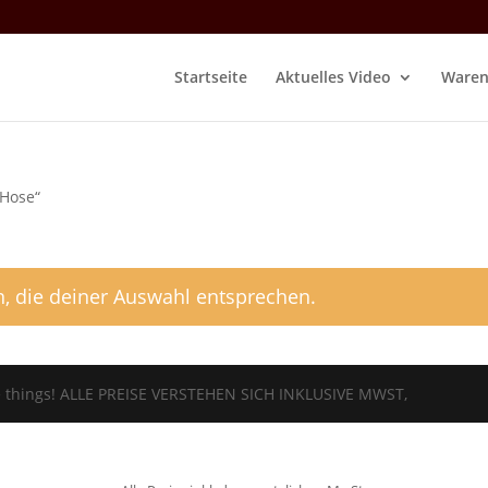
Startseite
Aktuelles Video
Waren
 Hose“
, die deiner Auswahl entsprechen.
tle things! ALLE PREISE VERSTEHEN SICH INKLUSIVE MWST,