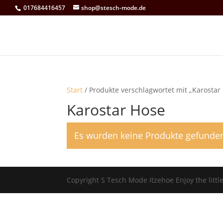
017684416457
shop@stesch-mode.de
Start
/ Produkte verschlagwortet mit „Karostar
Karostar Hose
Es wurden keine Produkte gefunden
Copyright S Tesch Mode Itzehoe Enjoy the lit