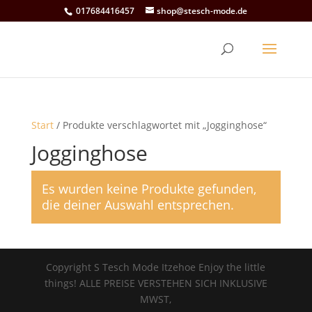
017684416457
shop@stesch-mode.de
Start
/ Produkte verschlagwortet mit „Jogginghose“
Jogginghose
Es wurden keine Produkte gefunden,
die deiner Auswahl entsprechen.
Copyright S Tesch Mode Itzehoe Enjoy the little
things! ALLE PREISE VERSTEHEN SICH INKLUSIVE
MWST,