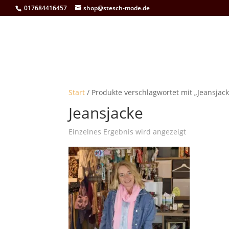
017684416457
shop@stesch-mode.de
Start
/ Produkte verschlagwortet mit „Jeansjack
Jeansjacke
Einzelnes Ergebnis wird angezeigt