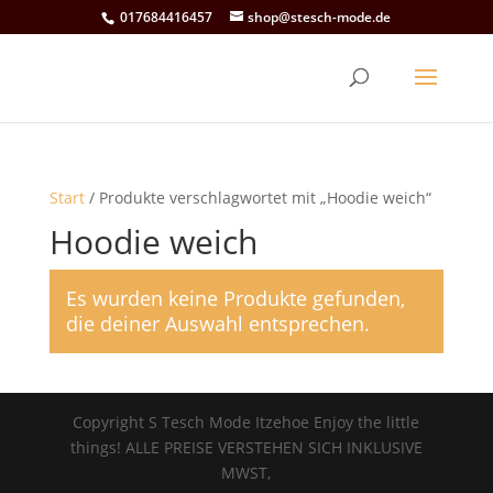
017684416457
shop@stesch-mode.de
Start
/ Produkte verschlagwortet mit „Hoodie weich“
Hoodie weich
Es wurden keine Produkte gefunden,
die deiner Auswahl entsprechen.
Copyright S Tesch Mode Itzehoe Enjoy the little
things! ALLE PREISE VERSTEHEN SICH INKLUSIVE
MWST,