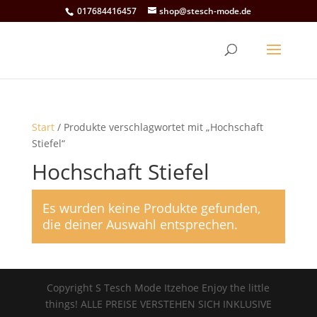
017684416457
shop@stesch-mode.de
Start
/ Produkte verschlagwortet mit „Hochschaft
Stiefel“
Hochschaft Stiefel
Es wurden keine Produkte gefunden,
die deiner Auswahl entsprechen.
Copyright S Tesch Mode Itzehoe Enjoy the little
things! ALLE PREISE VERSTEHEN SICH INKLUSIVE