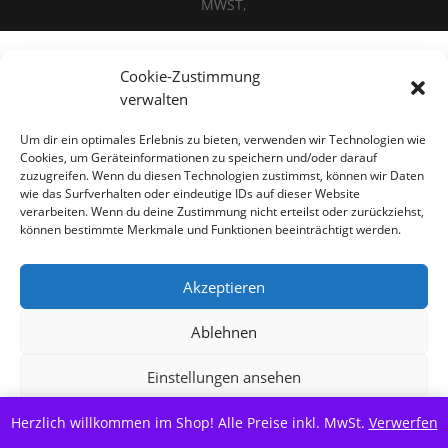
MWST,
Cookie-Zustimmung
Alle Preise inkl. der gesetzlichen MwSt.
verwalten
Vertrag widerrufen
Um dir ein optimales Erlebnis zu bieten, verwenden wir Technologien wie
Cookies, um Geräteinformationen zu speichern und/oder darauf
zuzugreifen. Wenn du diesen Technologien zustimmst, können wir Daten
wie das Surfverhalten oder eindeutige IDs auf dieser Website
verarbeiten. Wenn du deine Zustimmung nicht erteilst oder zurückziehst,
können bestimmte Merkmale und Funktionen beeinträchtigt werden.
Akzeptieren
Ablehnen
Einstellungen ansehen
Herzlich willkommen im Shop! Alle Preise inkl. MwSt.
Cookie-Richtlinie
Datenschutzerklärung
Verwerfen