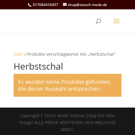
017684416457
shop@stesch-mode.de
Start
/ Produkte verschlagwortet mit „Herbstschal“
Herbstschal
Es wurden keine Produkte gefunden,
die deiner Auswahl entsprechen.
Copyright S Tesch Mode Itzehoe Enjoy the little
things! ALLE PREISE VERSTEHEN SICH INKLUSIVE
MWST,