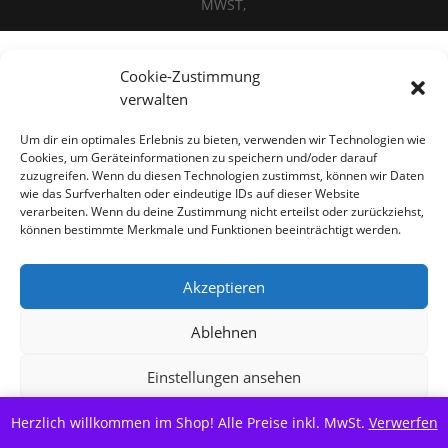
MWST,
Cookie-Zustimmung
Alle Preise inkl. der gesetzlichen MwSt.
verwalten
Vertrag widerrufen
Um dir ein optimales Erlebnis zu bieten, verwenden wir Technologien wie
Cookies, um Geräteinformationen zu speichern und/oder darauf
zuzugreifen. Wenn du diesen Technologien zustimmst, können wir Daten
wie das Surfverhalten oder eindeutige IDs auf dieser Website
verarbeiten. Wenn du deine Zustimmung nicht erteilst oder zurückziehst,
können bestimmte Merkmale und Funktionen beeinträchtigt werden.
Akzeptieren
Ablehnen
Einstellungen ansehen
Herzlich willkommen im Shop! Alle Preise inkl. MwSt.
Cookie-Richtlinie
Datenschutzerklärung
Verwerfen