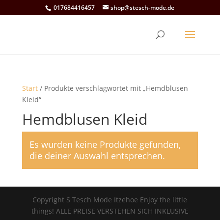
017684416457
shop@stesch-mode.de
Start
/ Produkte verschlagwortet mit „Hemdblusen
Kleid“
Hemdblusen Kleid
Es wurden keine Produkte gefunden,
die deiner Auswahl entsprechen.
Copyright S Tesch Mode Itzehoe Enjoy the little
things! ALLE PREISE VERSTEHEN SICH INKLUSIVE