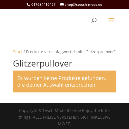
017684416457
shop@stesch-mode.de
Start
/ Produkte verschlagwortet mit „Glitzerpullover“
Glitzerpullover
Es wurden keine Produkte gefunden,
die deiner Auswahl entsprechen.
Copyright S Tesch Mode Itzehoe Enjoy the little
things! ALLE PREISE VERSTEHEN SICH INKLUSIVE
MWST,