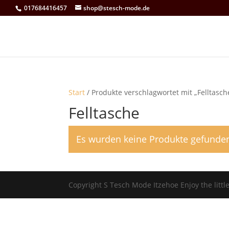
017684416457
shop@stesch-mode.de
Start
/ Produkte verschlagwortet mit „Felltasch
Felltasche
Es wurden keine Produkte gefunden
Copyright S Tesch Mode Itzehoe Enjoy the lit