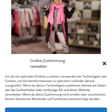
Cookie-Zustimmung
verwalten
Regenschirm „Wonderful Dog“
Um dir ein optimales Erlebnis zu bieten, verwenden wir Technologien wie
Cookies, um Geräteinformationen zu speichern und/oder darauf
€
39,90
zuzugreifen. Wenn du diesen Technologien zustimmst, können wir Daten
wie das Surfverhalten oder eindeutige IDs auf dieser Website
verarbeiten. Wenn du deine Zustimmung nicht erteilst oder zurückziehst,
können bestimmte Merkmale und Funktionen beeinträchtigt werden.
Copyright S Tesch Mode Itzehoe Enjoy the little
things! ALLE PREISE VERSTEHEN SICH INKLUSIVE