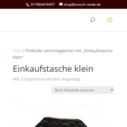
017684416457
shop@stesch-mode.de
Start
/ Produkte verschlagwortet mit „Einkaufstasche
klein“
Einkaufstasche klein
Nach
Alle 3 Ergebnisse werden angezeigt
Aktualität
sortiert