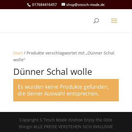
017684416457
shop@stesch-mode.de
Start
/ Produkte verschlagwortet mit „Dünner Schal
wolle“
Dünner Schal wolle
Es wurden keine Produkte gefunden,
die deiner Auswahl entsprechen.
Copyright S Tesch Mode Itzehoe Enjoy the little
things! ALLE PREISE VERSTEHEN SICH INKLUSIVE