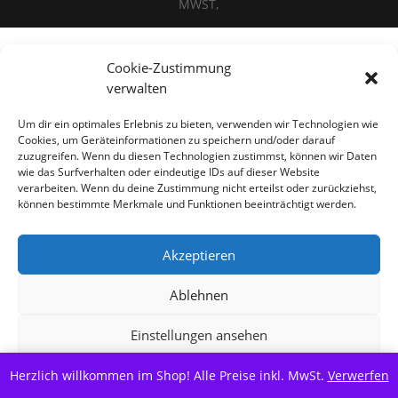
MWST,
Cookie-Zustimmung
Alle Preise inkl. der gesetzlichen MwSt.
verwalten
Vertrag widerrufen
Um dir ein optimales Erlebnis zu bieten, verwenden wir Technologien wie
Cookies, um Geräteinformationen zu speichern und/oder darauf
zuzugreifen. Wenn du diesen Technologien zustimmst, können wir Daten
wie das Surfverhalten oder eindeutige IDs auf dieser Website
verarbeiten. Wenn du deine Zustimmung nicht erteilst oder zurückziehst,
können bestimmte Merkmale und Funktionen beeinträchtigt werden.
Akzeptieren
Ablehnen
Einstellungen ansehen
Herzlich willkommen im Shop! Alle Preise inkl. MwSt.
Cookie-Richtlinie
Datenschutzerklärung
Verwerfen